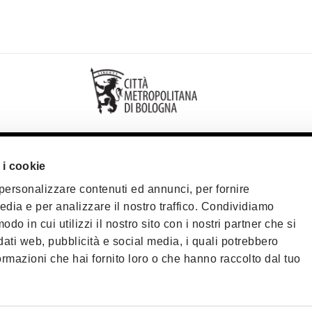
 i cookie
iamo
 personalizzare contenuti ed annunci, per fornire
tti
edia e per analizzare il nostro traffico. Condividiamo
fondatori
odo in cui utilizzi il nostro sito con i nostri partner che si
Cookie policy
P
dati web, pubblicità e social media, i quali potrebbero
riservata
ormazioni che hai fornito loro o che hanno raccolto dal tuo
©2025 All rights re
40124 - Bologna | P.
Telefono
+39 051 6
PEC:
fondazionebol