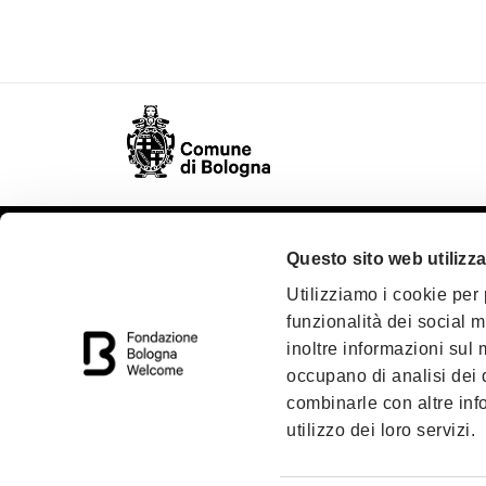
Questo sito web utilizza
Oggetto sociale
Chi s
Utilizziamo i cookie per
Statuto
Conta
funzionalità dei social m
Organi
Soci 
inoltre informazioni sul m
occupano di analisi dei 
Trasparenza
Area 
combinarle con altre inf
utilizzo dei loro servizi.