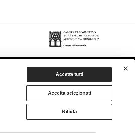
Accetta tutti
Accetta selezionati
rivacy Policy
Accessibilità
Condizioni di utilizzo
Rifiuta
served. Fondazione Bologna Welcome | Piazza del Nettuno, 1,
I. e C .F. 04159281205 | REA: BO - 573761 |
583111
| Email:
info@bolognawelcome.it
|
ognawelcome@legalmail.it