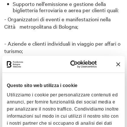
Supporto nell’emissione e gestione della
biglietteria ferroviaria e aerea per clienti quali:
- Organizzatori di eventi e manifestazioni nella
Città metropolitana di Bologna;
- Aziende e clienti individuali in viaggio per affari o
turismo;
- Enti pubblici e istituzionali (es. Comune di
Bologna, Bologna Fiere) per missioni promozionali.
Questo sito web utilizza i cookie
Assistenza ai clienti in merito a:
Utilizziamo i cookie per personalizzare contenuti ed
annunci, per fornire funzionalità dei social media e
-
Modifiche, cambi e cancellazioni di biglietti
per analizzare il nostro traffico. Condividiamo inoltre
ferroviari e aerei;
informazioni sul modo in cui utilizzi il nostro sito con
- Richieste di rimborso;
i nostri partner che si occupano di analisi dei dati