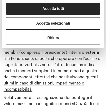
Accetta tutti
ARTICOLO 5
MODALITÀ DI SELEZIONE
Accetta selezionati
Per la valutazione dei candidati che avranno
presentato la manifestazione di interesse, il
Rifiuta
Direttore Generale nominerà apposita
Commissione di valutazione costituita da n. 3 (tre)
membri (compreso il presidente) interni o esterni
alla Fondazione, esperti, che opererà con l’ausilio di
segretario verbalizzante. L’atto di nomina indica
anche i membri supplenti in numero pari a quello
dei componenti effettivi
che sostituiscono questi
ultimi in caso di dimissioni, impedimento o
incompatibilità.
Relativamente all’assegnazione dei punteggi il
valore massimo conseguibile è pari al 55/55 di cui: