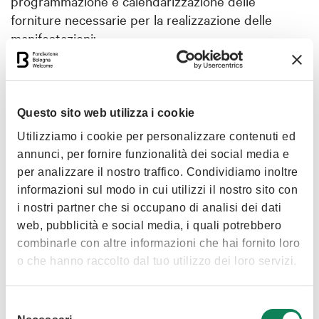
programmazione e calendarizzazione delle
forniture necessarie per la realizzazione delle
manifestazioni;
•
Pianificazione dell’evento e progettazione
degli spazi e dei relativi servizi;
•
Creazione dei piani di produzione adeguati
Questo sito web utilizza i cookie
allo svolgimento delle attività di allestimento
Utilizziamo i cookie per personalizzare contenuti ed
evento e disallestimento;
annunci, per fornire funzionalità dei social media e
•
Attività logistica di programmazione interna
per analizzare il nostro traffico. Condividiamo inoltre
ed esterna necessaria per l’organizzazione
informazioni sul modo in cui utilizzi il nostro sito con
dell’evento;
i nostri partner che si occupano di analisi dei dati
web, pubblicità e social media, i quali potrebbero
•
Gestione dei permessi (ordinari e speciali) e
combinarle con altre informazioni che hai fornito loro
delle autorizzazioni necessarie ai clienti/fornitori
o che hanno raccolto dal tuo utilizzo dei loro servizi.
per il carico/scarico del materiale di allestimento
presso la sede di manifestazione;
Selezione
•
Organizzazione del servizio pulizie ordinarie e