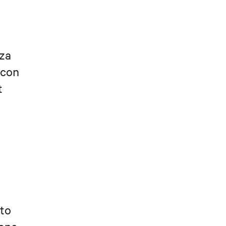
nza
 con
t
ito