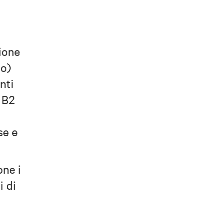
tione
to)
nti
o B2
se e
one i
i di