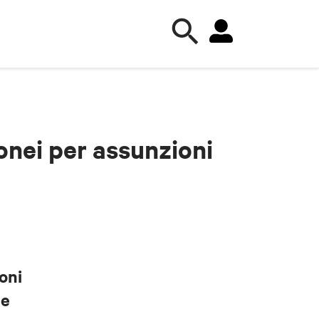
onei per assunzioni
oni
 e