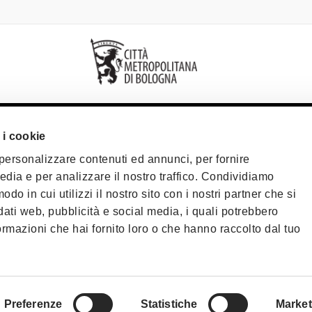
 i cookie
iamo
 personalizzare contenuti ed annunci, per fornire
tti
edia e per analizzare il nostro traffico. Condividiamo
fondatori
odo in cui utilizzi il nostro sito con i nostri partner che si
Cookie policy
P
dati web, pubblicità e social media, i quali potrebbero
riservata
ormazioni che hai fornito loro o che hanno raccolto dal tuo
©2025 All rights re
40124 - Bologna | P.
Telefono
+39 051 6
PEC:
fondazionebol
Preferenze
Statistiche
Market