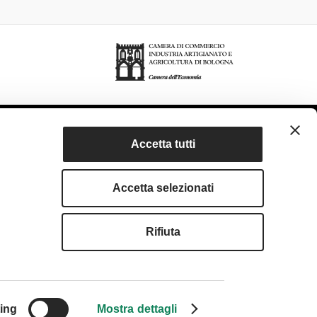
Accetta tutti
Accetta selezionati
rivacy Policy
Accessibilità
Condizioni di utilizzo
Rifiuta
served. Fondazione Bologna Welcome | Piazza del Nettuno, 1,
I. e C .F. 04159281205 | REA: BO - 573761 |
583111
| Email:
info@bolognawelcome.it
|
ognawelcome@legalmail.it
ing
Mostra dettagli