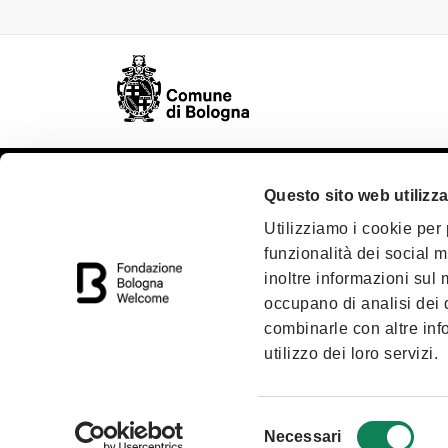
Questo sito web utilizza
Oggetto sociale
Chi s
Utilizziamo i cookie per
Statuto
Conta
funzionalità dei social m
Organi
Soci 
inoltre informazioni sul m
occupano di analisi dei 
Trasparenza
Area 
combinarle con altre inf
utilizzo dei loro servizi.
Selezione
Necessari
del